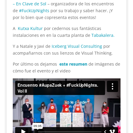
– En Clave de Sol
– organizadora de los encuentros
de
#FuckUpNights
por su trabajo y saber hacer. ¡Y
por lo bien que copresenta estos eventos!
A
Kutxa Kultur
por cedernos sus fantásticas
instalaciones en en la cuarta planta de
Tabakalera.
Y a Natale y Javi de
Iceberg Visual Consulting
por
acompañarnos con sus lienzos de Visual Thinking.
Por último os dejamos
este resumen
de imágenes de
cómo fue el evento y el video