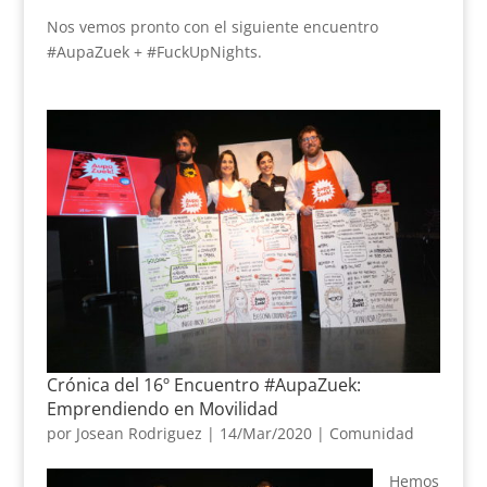
Nos vemos pronto con el siguiente encuentro
#AupaZuek + #FuckUpNights.
Crónica del 16º Encuentro #AupaZuek:
Emprendiendo en Movilidad
por
Josean Rodriguez
|
14/Mar/2020
|
Comunidad
Hemos