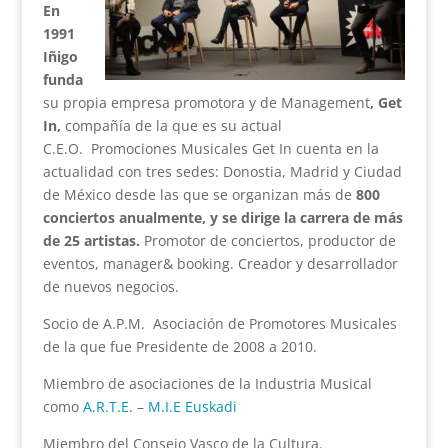
En
1991
Iñigo
funda
su propia empresa promotora y de Management
, Get
In,
compañía de la que es su actual
C.E.O.
Promociones Musicales Get In cuenta en la
actualidad con tres sedes: Donostia, Madrid y Ciudad
de México desde las que se organizan más de
800
conciertos anualmente, y se dirige la carrera de más
de 25 artistas.
Promotor de conciertos, productor de
eventos, manager& booking.
Creador y desarrollador
de nuevos negocios.
Socio de A.P.M. Asociación de Promotores Musicales
de la que fue Presidente de 2008 a 2010.
Miembro de asociaciones de la Industria Musical
como
A.R.T.E
. –
M.I.E Euskadi
Miembro del Consejo Vasco de la Cultura.