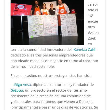
celebr
ado el
16º
encue
ntro
#Aupa
Zuek
en
torno a la comunidad innovadora del
Konekta Café
dedicado a las tres personas emprendedoras que
han ideado modelos de negocio en torno al concepto
de la movilidad sostenible.
En esta ocasión, nuestros protagonistas han sido:
.-
Iñigo Ansa
, diplomado en turismo y fundador de
GoLocal
, un
proyecto en el sector del turismo
consistente en la creación de una comunidad de
guías locales para foráneos que vienen a Donostia
(principalmente) a pasar unos días de vacaciones. Su