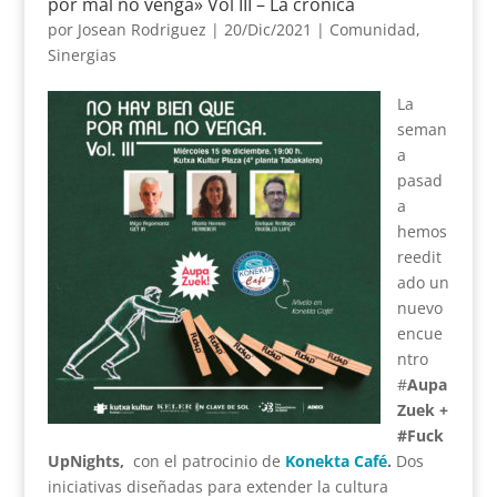
por mal no venga» Vol III – La crónica
por
Josean Rodriguez
|
20/Dic/2021
|
Comunidad
,
Sinergias
La
seman
a
pasad
a
hemos
reedit
ado un
nuevo
encue
ntro
#
Aupa
Zuek +
#Fuck
UpNights,
con el patrocinio de
Konekta Café
.
Dos
iniciativas diseñadas para extender la cultura