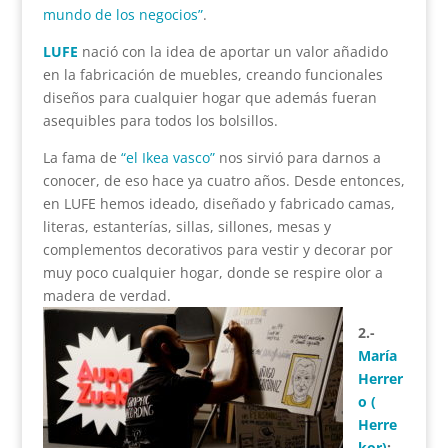
mundo de los negocios”
.
LUFE
nació con la idea de aportar un valor añadido
en la fabricación de muebles, creando funcionales
diseños para cualquier hogar que además fueran
asequibles para todos los bolsillos.
La fama de
“el Ikea vasco”
nos sirvió para darnos a
conocer, de eso hace ya cuatro años. Desde entonces,
en LUFE hemos ideado, diseñado y fabricado camas,
literas, estanterías, sillas, sillones, mesas y
complementos decorativos para vestir y decorar por
muy poco cualquier hogar, donde se respire olor a
madera de verdad.
2.-
María
Herrer
o (
Herre
kor)
: