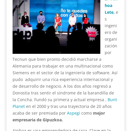
hoa
Lete,
e
s
ingeni
ero de
organi
zación
por
Tecnun que bien pronto decidió marcharse a
Alemania para trabajar en una multinacional como
Siemens en el sector de la ingeniería de software. Así
pudo adquirir una rica experiencia internacional y
de desarrollo de negocio. A los dos años regresó a
Donostia tras sentir el síndrome de la barandilla de
la Concha. Fundó su primera y actual empresa ,
Bunt
Planet
en el 2000 y tras una trayectoria de 20 años
acaba de ser premiada por
Aspegi
como
mejor
empresaria de Gipuzkoa.
Ainhoa es una emprendedora de raza. Clave en la