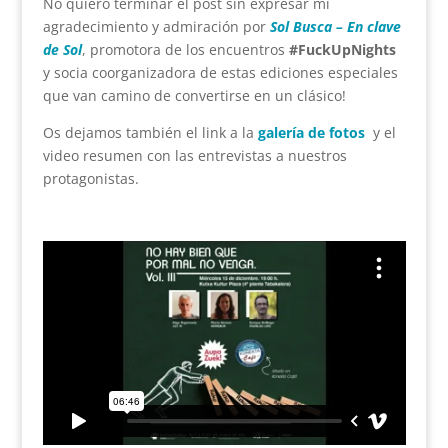
No quiero terminar el post sin expresar mi
agradecimiento y admiración por
Sol Busca – En clave
de Sol
, promotora de los encuentros
#FuckUpNights
y socia coorganizadora de estas ediciones especiales
que van camino de convertirse en un clásico!
Os dejamos también el link a la
galería de fotos
y el
video resumen con las entrevistas a nuestros
protagonistas.