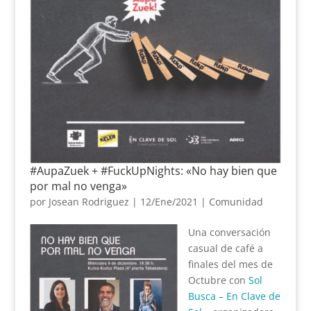
#AupaZuek + #FuckUpNights: «No hay bien que
por mal no venga»
por
Josean Rodriguez
|
12/Ene/2021
|
Comunidad
Una conversación
casual de café a
finales del mes de
Octubre con
Sol
Busca – En Clave de