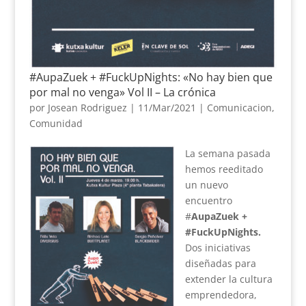
#AupaZuek + #FuckUpNights: «No hay bien que
por mal no venga» Vol II – La crónica
por
Josean Rodriguez
|
11/Mar/2021
|
Comunicacion
,
Comunidad
La semana pasada
hemos reeditado
un nuevo
encuentro
#
AupaZuek +
#FuckUpNights.
Dos iniciativas
diseñadas para
extender la cultura
emprendedora,