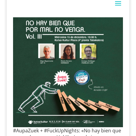
#AupaZuek + #FuckUpNights: «No hay bien que