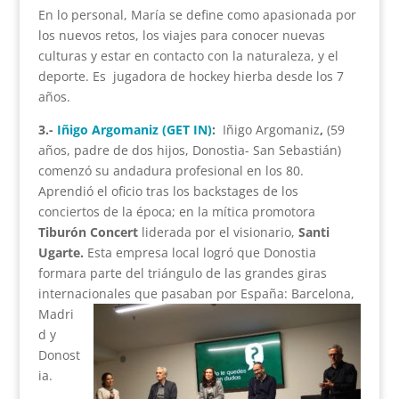
En lo personal, María se define como apasionada por
los nuevos retos, los viajes para conocer nuevas
culturas y estar en contacto con la naturaleza, y el
deporte. Es jugadora de hockey hierba desde los 7
años.
3.-
Iñigo Argomaniz (GET IN)
:
Iñigo Argomaniz
,
(59
años, padre de dos hijos, Donostia- San Sebastián)
comenzó su andadura profesional en los 80.
Aprendió el oficio tras los backstages de los
conciertos de la época; en la mítica promotora
Tiburón Concert
liderada por el visionario,
Santi
Ugarte.
Esta empresa local logró que Donostia
formara parte del triángulo de las grandes giras
internaci
onales que pasaban por España: Barcelona,
Madri
d y
Donost
ia.